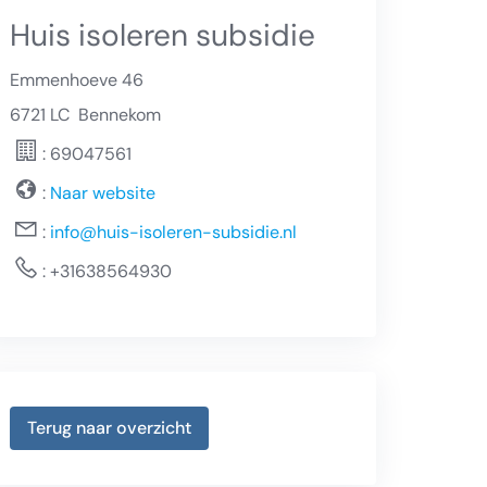
Huis isoleren subsidie
Emmenhoeve 46
6721 LC
Bennekom
: 69047561
:
Naar website
:
info@huis-isoleren-subsidie.nl
:
+31638564930
Terug naar overzicht