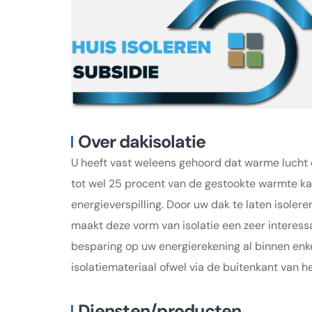
Over dakisolatie
U heeft vast weleens gehoord dat warme lucht o
tot wel 25 procent van de gestookte warmte 
energieverspilling. Door uw dak te laten isolere
maakt deze vorm van isolatie een zeer interes
besparing op uw energierekening al binnen enke
isolatiemateriaal ofwel via de buitenkant van h
Diensten/producten