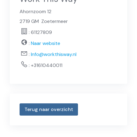
Ahornzoom 12
2719 GM
Zoetermeer
: 61127809
:
Naar website
:
Info@workthisway.nl
:
+31610440011
Terug naar overzicht