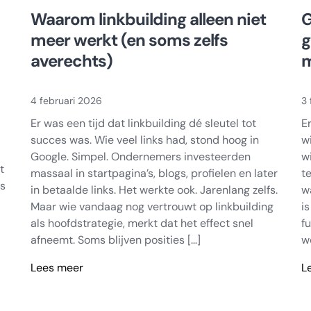
Waarom linkbuilding alleen niet
G
meer werkt (en soms zelfs
g
averechts)
m
4 februari 2026
3 
Er was een tijd dat linkbuilding dé sleutel tot
E
succes was. Wie veel links had, stond hoog in
w
Google. Simpel. Ondernemers investeerden
w
t
massaal in startpagina’s, blogs, profielen en later
t
rs
in betaalde links. Het werkte ook. Jarenlang zelfs.
w
Maar wie vandaag nog vertrouwt op linkbuilding
i
als hoofdstrategie, merkt dat het effect snel
f
afneemt. Soms blijven posities […]
w
Lees meer
L
Waarom
G
linkbuilding
is