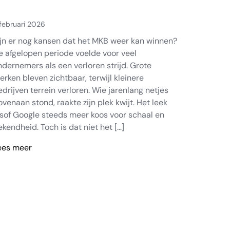
 februari 2026
ijn er nog kansen dat het MKB weer kan winnen?
e afgelopen periode voelde voor veel
ndernemers als een verloren strijd. Grote
erken bleven zichtbaar, terwijl kleinere
edrijven terrein verloren. Wie jarenlang netjes
ovenaan stond, raakte zijn plek kwijt. Het leek
lsof Google steeds meer koos voor schaal en
ekendheid. Toch is dat niet het […]
ees meer
aarom
KB
eer
an
innen