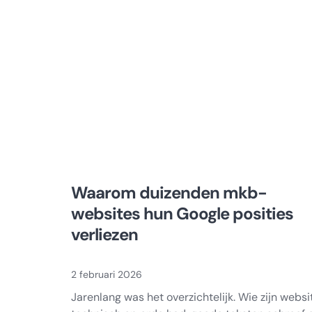
onder
een
betrouwbare
bron
Waarom duizenden mkb-
websites hun Google posities
verliezen
2 februari 2026
Jarenlang was het overzichtelijk. Wie zijn websi