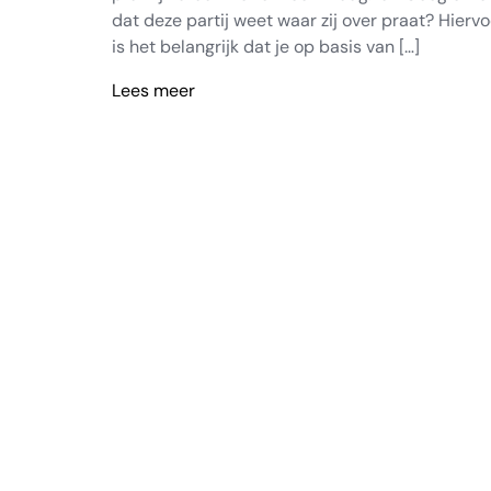
dat deze partij weet waar zij over praat? Hiervo
is het belangrijk dat je op basis van […]
Lees meer
Hoe
EEAT
zichtbaar
wordt