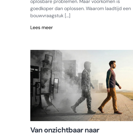
oplosbare problemen. Maar voorkomen is
goedkoper dan oplossen. Waarom laadtijd een
bouwvraagstuk […]
Lees meer
Laadtijd
is
vakmanschap,
geen
bijzaak
Van onzichtbaar naar