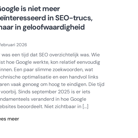
oogle is niet meer
eïnteresseerd in SEO-trucs,
aar in geloofwaardigheid
februari 2026
r was een tijd dat SEO overzichtelijk was. Wie
ist hoe Google werkte, kon relatief eenvoudig
innen. Een paar slimme zoekwoorden, wat
echnische optimalisatie en een handvol links
aren vaak genoeg om hoog te eindigen. Die tijd
s voorbij. Sinds september 2025 is er iets
undamenteels veranderd in hoe Google
ebsites beoordeelt. Niet zichtbaar in […]
ees meer
oogle