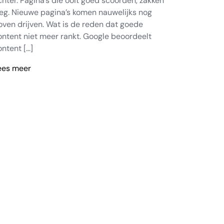
chter. Pagina’s die ooit goed scoorden, zakken
eg. Nieuwe pagina’s komen nauwelijks nog
oven drijven. Wat is de reden dat goede
ontent niet meer rankt. Google beoordeelt
ontent […]
ees meer
aarom
oede
ontent
et
eer
ankt