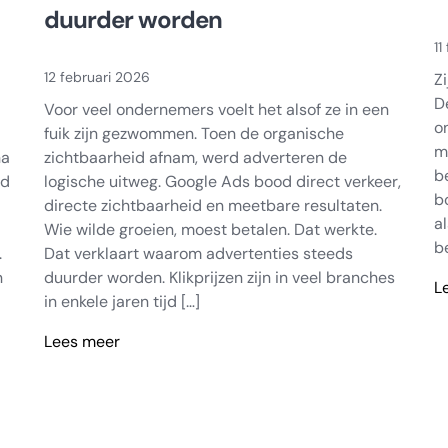
duurder worden
11
12 februari 2026
Z
D
Voor veel ondernemers voelt het alsof ze in een
o
fuik zijn gezwommen. Toen de organische
m
na
zichtbaarheid afnam, werd adverteren de
b
id
logische uitweg. Google Ads bood direct verkeer,
b
directe zichtbaarheid en meetbare resultaten.
a
Wie wilde groeien, moest betalen. Dat werkte.
b
.
Dat verklaart waarom advertenties steeds
n
duurder worden. Klikprijzen zijn in veel branches
L
in enkele jaren tijd […]
W
M
Lees meer
w
Waarom
k
advertenties
w
steeds
duurder