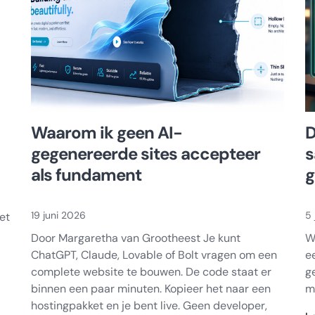
Waarom ik geen AI-
D
gegenereerde sites accepteer
s
als fundament
g
19 juni 2026
5 
et
Door Margaretha van Grootheest Je kunt
W
ChatGPT, Claude, Lovable of Bolt vragen om een
e
complete website te bouwen. De code staat er
g
binnen een paar minuten. Kopieer het naar een
m
hostingpakket en je bent live. Geen developer,