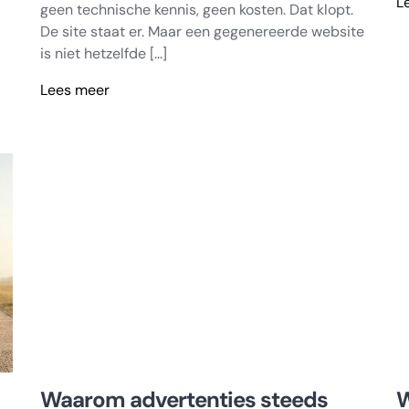
L
geen technische kennis, geen kosten. Dat klopt.
D
De site staat er. Maar een gegenereerde website
la
is niet hetzelfde […]
li
ho
Lees meer
Waarom
AI
ik
b
geen
s
AI-
m
gegenereerde
G
sites
w
accepteer
e
als
g
fundament
w
is
Waarom advertenties steeds
W