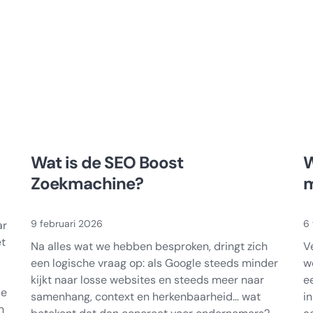
worden
Wat is de SEO Boost
W
Zoekmachine?
m
9 februari 2026
6 
ar
et
Na alles wat we hebben besproken, dringt zich
V
een logische vraag op: als Google steeds minder
w
kijkt naar losse websites en steeds meer naar
e
de
samenhang, context en herkenbaarheid… wat
in
n