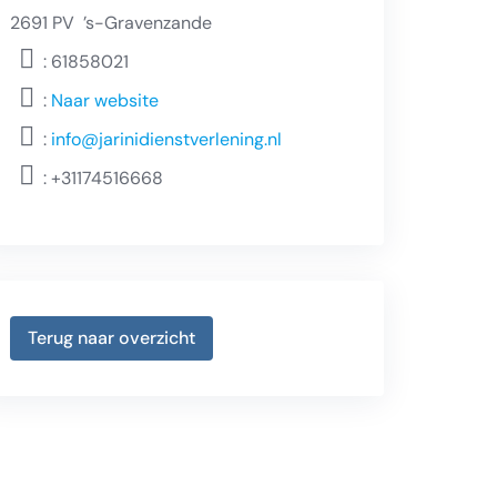
2691 PV
’s-Gravenzande
: 61858021
:
Naar website
:
info@jarinidienstverlening.nl
:
+31174516668
Terug naar overzicht