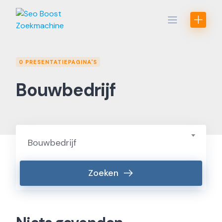
Skip
to
content
0 PRESENTATIEPAGINA'S
Bouwbedrijf
Bouwbedrijf
Zoeken