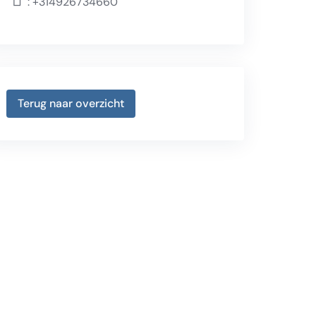
:
+314926734660
Terug naar overzicht