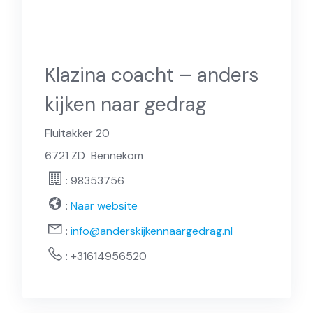
Klazina coacht – anders
kijken naar gedrag
Fluitakker 20
6721 ZD
Bennekom
: 98353756
:
Naar website
:
info@anderskijkennaargedrag.nl
:
+31614956520