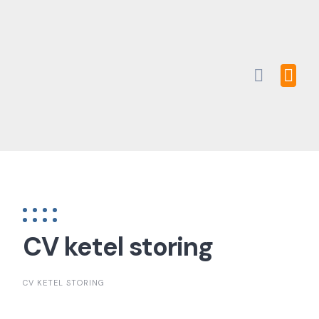
Skip
to
content
CV ketel storing
CV KETEL STORING