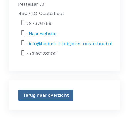
Pettelaar 33
4907 LC
Oosterhout
: 87376768
:
Naar website
:
info@heduro-loodgieter-oosterhout.nl
:
+31162231109
Terug naar overzicht