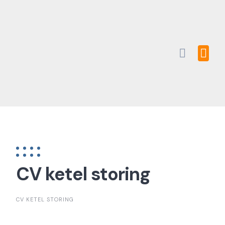
Skip
to
content
CV ketel storing
CV KETEL STORING