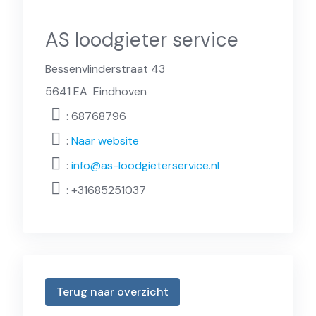
AS loodgieter service
Bessenvlinderstraat 43
5641 EA
Eindhoven
: 68768796
:
Naar website
:
info@as-loodgieterservice.nl
:
+31685251037
Terug naar overzicht