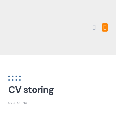
Skip
to
content
CV storing
CV STORING