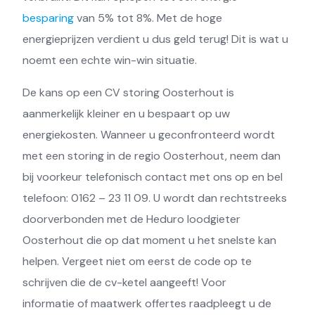
besparing
van
5% tot 8%. Met de hoge
energieprijzen verdient u dus geld terug! Dit is wat u
noemt een echte win-win situatie.
De kans op een
CV storing
Oosterhout is
aanmerkelijk
kleiner
en u bespaart op uw
energiekosten. W
anneer
u geconfronteerd wordt
met een
storing
in de regio Oosterhout, neem dan
bij voorkeur telefonisch contact met ons op
en bel
telefoon:
0162
–
23 11 09
. U wordt dan rechtstreeks
doorverbonden met de
Heduro
loodgieter
Oosterhout die op dat moment u het snelste kan
helpen. Vergeet niet om eerst de code op te
schrijven die de
cv-ketel
aangeeft!
Voor
informatie
of
m
aatwerk offerte
s
raadpleegt
u de