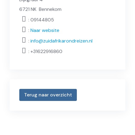
6721 NK
Bennekom
: 09144805
:
Naar website
:
info@zuidafrikarondreizen.nl
:
+31622916860
Terug naar overzicht