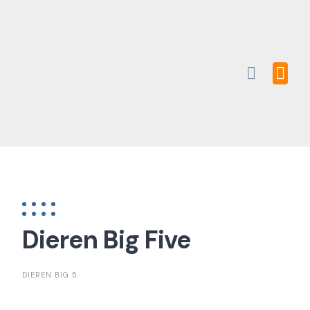
Skip
to
content
Dieren Big Five
DIEREN BIG 5