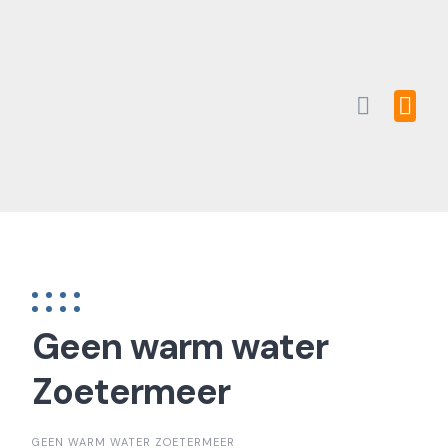
Skip
to
content
Geen warm water
Zoetermeer
GEEN WARM WATER ZOETERMEER