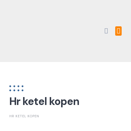
Skip
to
content
Hr ketel kopen
HR KETEL KOPEN