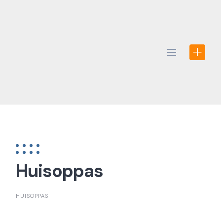
Skip
to
content
Huisoppas
HUISOPPAS