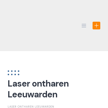
Skip
to
content
Laser ontharen
Leeuwarden
LASER ONTHAREN LEEUWARDEN