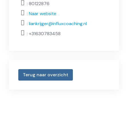
: 80122876
:
Naar website
:
liankrijger@influxcoaching.nl
:
+31630783458
Terug naar overzicht