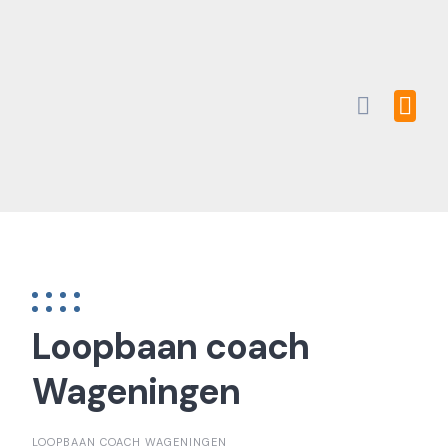
Skip
to
content
Loopbaan coach
Wageningen
LOOPBAAN COACH WAGENINGEN