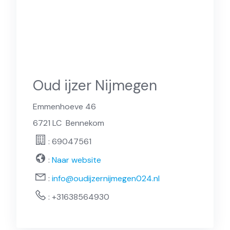
Oud ijzer Nijmegen
Emmenhoeve 46
6721 LC
Bennekom
: 69047561
:
Naar website
:
info@oudijzernijmegen024.nl
:
+31638564930