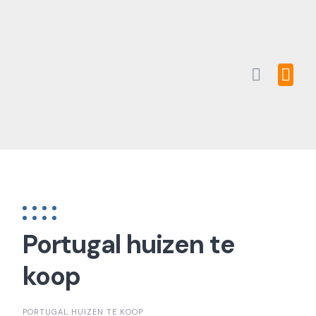
Skip
to
content
Portugal huizen te
koop
PORTUGAL HUIZEN TE KOOP