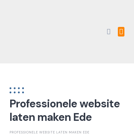
Skip
to
content
Professionele website
laten maken Ede
PROFESSIONELE WEBSITE LATEN MAKEN EDE