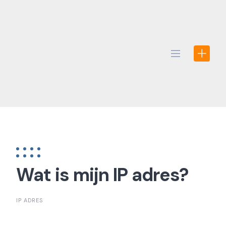
Skip
to
content
Wat is mijn IP adres?
IP ADRES