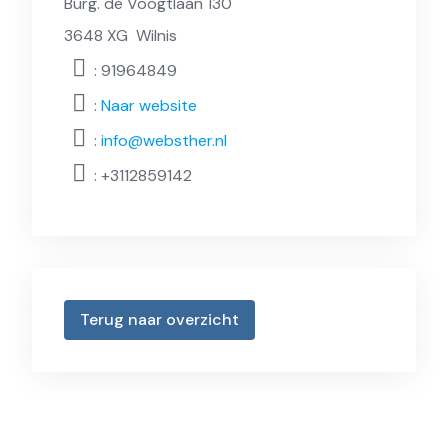
Burg. de Voogtlaan 130
3648 XG
Wilnis
: 91964849
:
Naar website
:
info@websther.nl
:
+3112859142
Terug naar overzicht