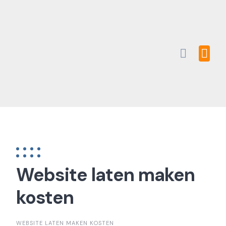
Skip
to
content
Website laten maken
kosten
WEBSITE LATEN MAKEN KOSTEN