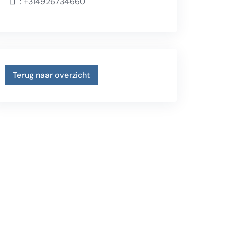
:
+314926734660
Terug naar overzicht