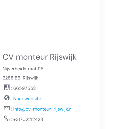
CV monteur Rijswijk
Nijverheidstraat 116
2288 BB
Rijswijk
: 66597552
:
Naar website
:
info@cv-monteur-rijswijk.nl
:
+31702212423