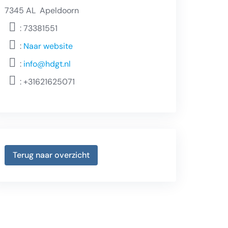
7345 AL
Apeldoorn
: 73381551
:
Naar website
:
info@hdgt.nl
:
+31621625071
Terug naar overzicht