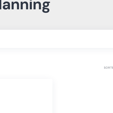
lanning
SORT