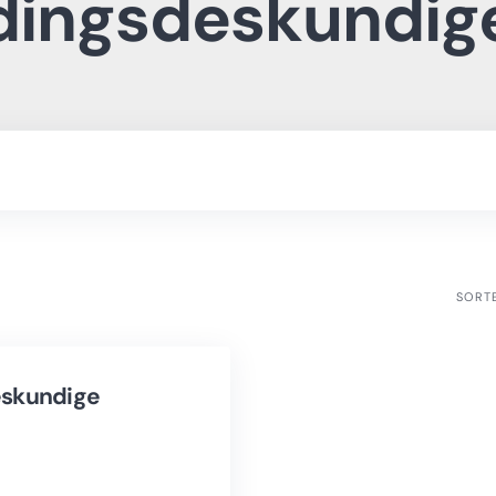
ingsdeskundig
SORT
skundige
E