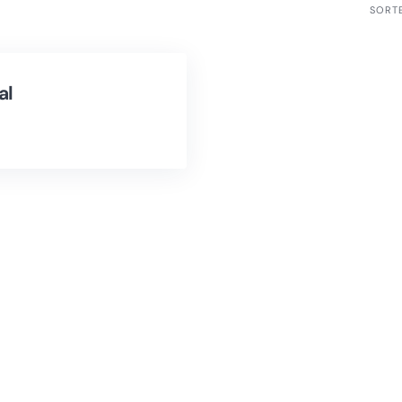
SORT
al