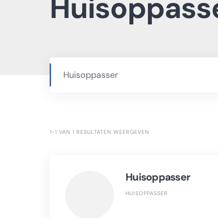
Huisoppass
1-1 VAN 1 RESULTATEN WEERGEVEN
Huisoppasser
HUISOPPASSER