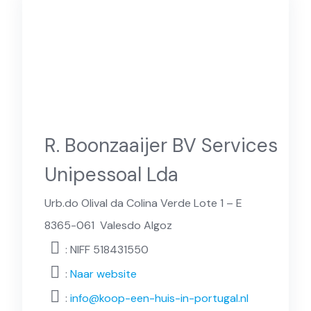
R. Boonzaaijer BV Services
Unipessoal Lda
Urb.do Olival da Colina Verde Lote 1 – E
8365-061
Valesdo Algoz
: NIFF 518431550
:
Naar website
:
info@koop-een-huis-in-portugal.nl