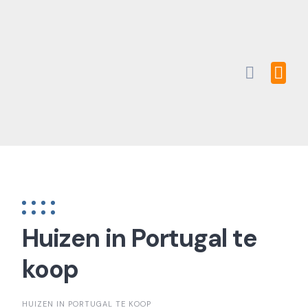
Skip
to
content
Huizen in Portugal te
koop
HUIZEN IN PORTUGAL TE KOOP