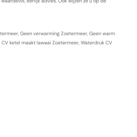
waardevol, eerlijk advies. Ook wijzen ze u op de
oetermeer, Geen verwarming Zoetermeer, Geen warm
r, CV ketel maakt lawaai Zoetermeer, Waterdruk CV