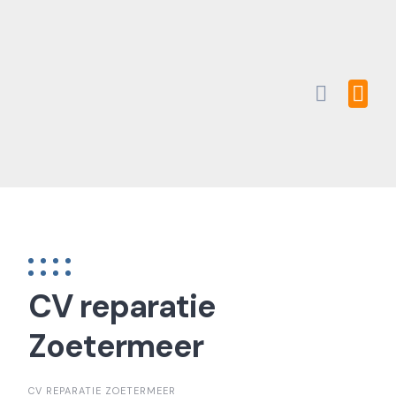
Skip
to
content
CV reparatie
Zoetermeer
CV REPARATIE ZOETERMEER