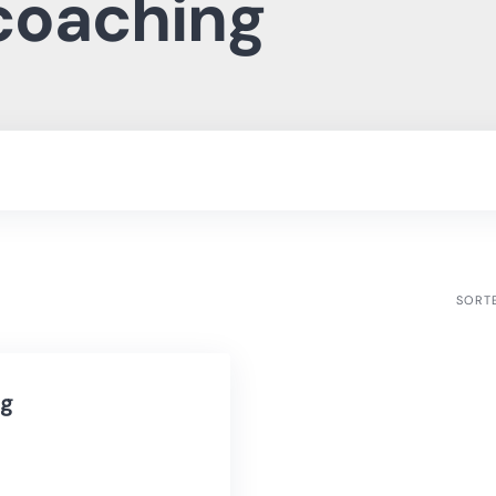
 coaching
SORT
ng