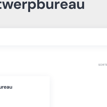
ntwerpbureau
SORT
ureau