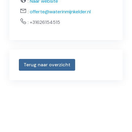
:
Naar website
:
offerte@waterinmijnkelder.nl
:
+31626154515
Terug naar overzicht