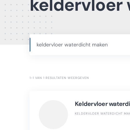
keldervloer
keldervloer waterdicht maken
1-1 VAN 1 RESULTATEN WEERGEVEN
Keldervloer waterd
KELDERVLOER WATERDICHT MA