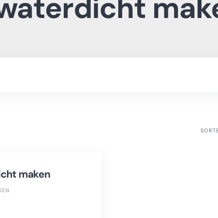
 waterdicht mak
SORT
icht maken
KEN