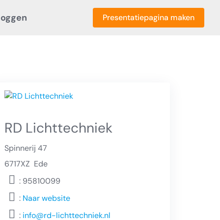
loggen
Presentatiepagina maken
RD Lichttechniek
Spinnerij 47
6717XZ
Ede
: 95810099
:
Naar website
:
info@rd-lichttechniek.nl