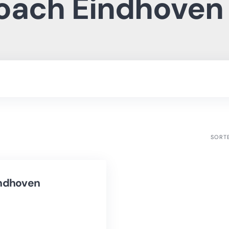
oach Eindhoven
SORT
ndhoven