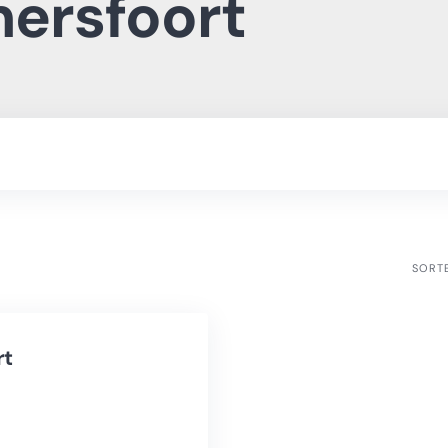
mersfoort
SORT
rt