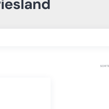
riesland
SORT