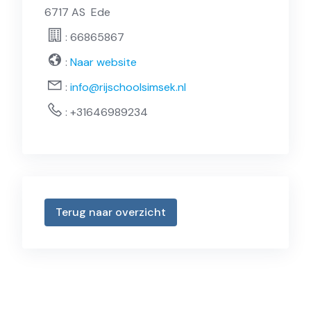
6717 AS
Ede
: 66865867
:
Naar website
:
info@rijschoolsimsek.nl
:
+31646989234
Terug naar overzicht