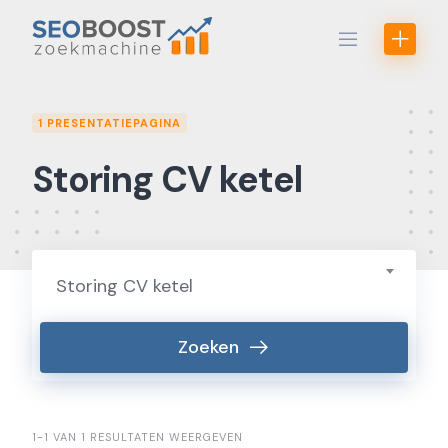
Skip
to
content
1 PRESENTATIEPAGINA
Storing CV ketel
Storing CV ketel
Zoeken
1-1 VAN 1 RESULTATEN WEERGEVEN