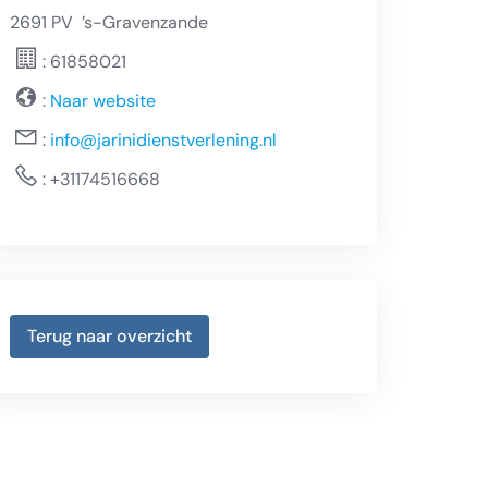
2691 PV
’s-Gravenzande
: 61858021
:
Naar website
:
info@jarinidienstverlening.nl
:
+31174516668
Terug naar overzicht