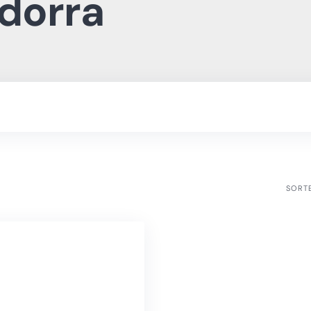
dorra
SORT