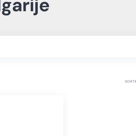
garije
SORT