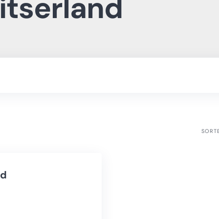
itserland
SORT
nd