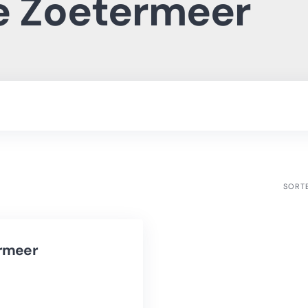
e Zoetermeer
SORT
ermeer